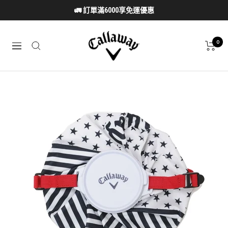
跳
🚛 訂單滿6000享免運優惠
至
內
Callaway
容
0
導
Taiwan
航