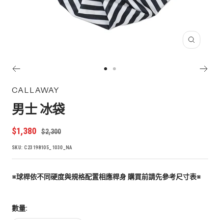
放
大
Go
Go
to
to
CALLAWAY
slide
slide
男士 冰袋
1
2
特
$1,380
原
$2,300
價
價
SKU:
C23198105_1030_NA
※
球桿依不同硬度與規格配置相應桿身 購買前請先參考尺寸表
※
數量: