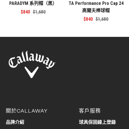
PARADYM 系列帽（黑）
TA Performance Pro Cap 24
高爾夫棒球帽
特
原
$840
$1,680
特
原
$840
$1,680
價
價
價
價
關於CALLAWAY
客戶服務
品牌介紹
球具保固線上登錄