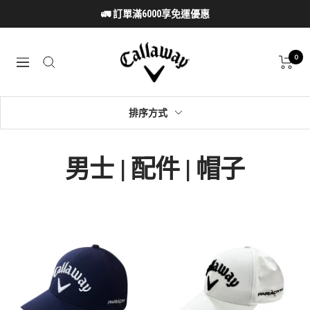
跳
🚛 訂單滿6000享免運優惠
至
內
Callaway
容
0
導
Taiwan
航
排序方式
男士 | 配件 | 帽子