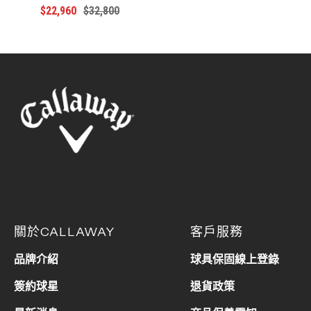
特
原
$22,960
$32,800
價
價
價
價
關於CALLAWAY
客戶服務
品牌介紹
球具保固線上登錄
簽約球星
退貨政策