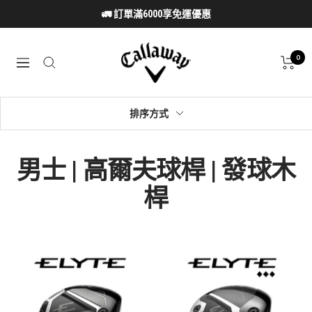
跳
🚛 訂單滿6000享免運優惠
至
內
Callaway
容
0
導
Taiwan
航
排序方式
男士 | 高爾夫球桿 | 發球木
桿