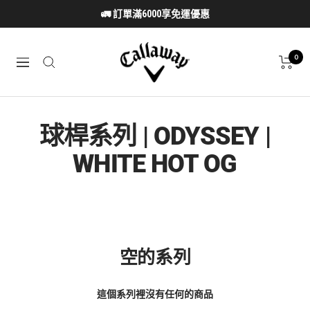
跳
🚛 訂單滿6000享免運優惠
至
內
Callaway
容
0
導
Taiwan
航
球桿系列 | ODYSSEY |
WHITE HOT OG
空的系列
這個系列裡沒有任何的商品