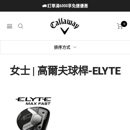
跳
🚛 訂單滿6000享免運優惠
至
內
Callaway
容
0
導
Taiwan
航
排序方式
女士 | 高爾夫球桿-ELYTE