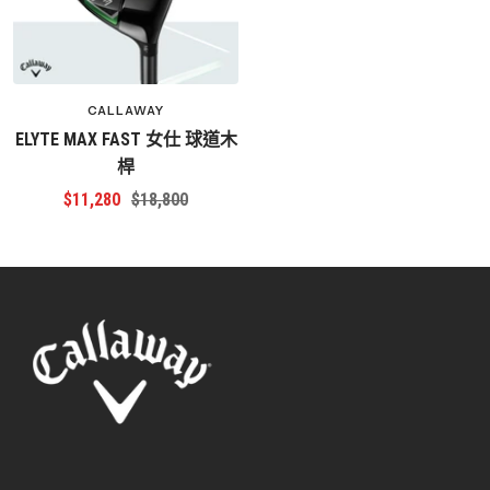
CALLAWAY
ELYTE MAX FAST 女仕 球道木
桿
特
原
$11,280
$18,800
價
價