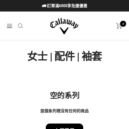
跳
🚛 訂單滿6000享免運優惠
至
內
Callaway
容
0
導
Taiwan
航
女士 | 配件 | 袖套
空的系列
這個系列裡沒有任何的商品