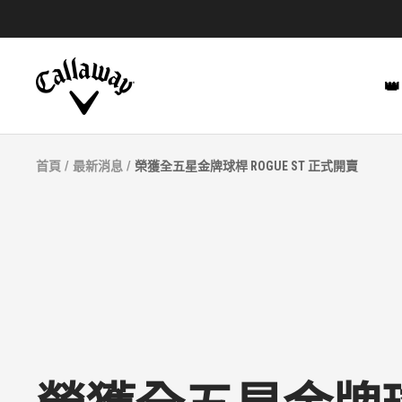
跳
至
內
Callaway
容
👑
Taiwan
首頁
最新消息
榮獲全五星金牌球桿 ROGUE ST 正式開賣