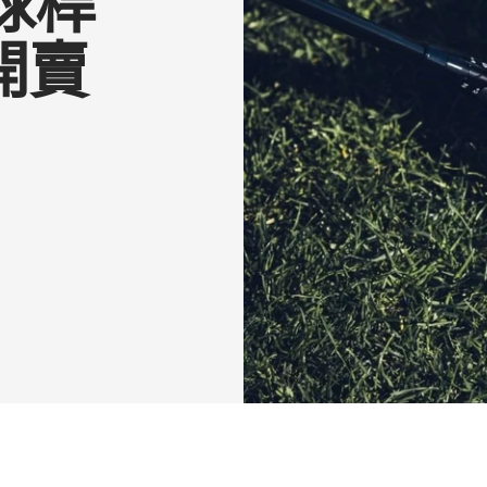
球桿
式開賣