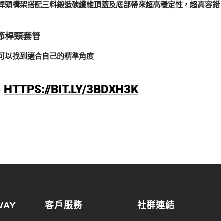
桿頭構架搭配三料鍛造碳纖維頂蓋及底部帶來超高穩定性，超高容錯
調節桿頸套管
可以找到適合自己的精準角度
：
HTTPS://BIT.LY/3BDXH3K
WAY
客戶服務
社群連結